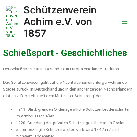
Zum
Main
Schützenverein
Inhalt
Men
springen
Achim e.V. von
1857
Schießsport - Geschichtliches
Der Schießsport hat insbesondere in Europa eine lange Tradition.
Das Schützenwesen geht auf die Nachtwachen und Bürgerwehren der
Städte zurück. In Deutschland und in den angrenzenden Nachbarländern
gibt es z. B. bereits seit dem Mittelalter Schützengilden:
im 13. Jhrd. gründen Ordensgeistliche Schützenbrüderschaften
im Armbrustschießen
1220: Gründung der privaten Schützengesellschaft in Goslar
erster bezeugte Schützenwettbewerb wird 1442 in Zürich
(Schweiz) abgehalten