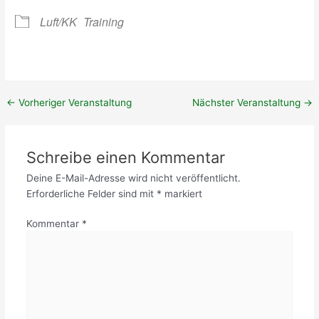
e
0
n
r
2
g
Luft/KK
Training
t
4
e
(
r
M
T
i
e
t
r
g
←
Vorheriger Veranstaltung
Nächster Veranstaltung
→
m
l
i
i
n
e
Schreibe einen Kommentar
!
d
)
e
Deine E-Mail-Adresse wird nicht veröffentlicht.
r
Erforderliche Felder sind mit
*
markiert
)
Kommentar
*