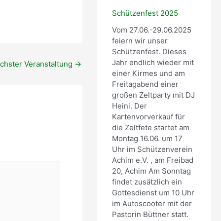
Office 365
Outlook Live
t
n
l
2
d
u
Schützenfest 2025
0
e
n
Vom 27.06.-29.06.2025
2
r
g
feiern wir unser
4
t
Schützenfest. Dieses
(
e
Jahr endlich wieder mit
chster Veranstaltung
→
M
r
einer Kirmes und am
i
T
Freitagabend einer
t
e
großen Zeltparty mit DJ
g
r
Heini. Der
l
m
Kartenvorverkauf für
i
i
die Zeltfete startet am
e
n
Montag 16.06. um 17
d
!
Uhr im Schützenverein
e
)
Achim e.V. , am Freibad
r
20, Achim Am Sonntag
)
findet zusätzlich ein
Gottesdienst um 10 Uhr
im Autoscooter mit der
Pastorin Büttner statt.