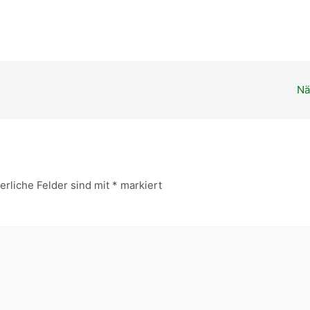
ender
iCalendar
Nä
erliche Felder sind mit
*
markiert