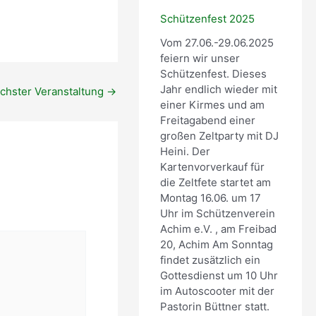
Office 365
Outlook Live
t
n
l
2
d
u
Schützenfest 2025
0
e
n
Vom 27.06.-29.06.2025
2
r
g
feiern wir unser
4
t
Schützenfest. Dieses
(
e
Jahr endlich wieder mit
chster Veranstaltung
→
M
r
einer Kirmes und am
i
T
Freitagabend einer
t
e
großen Zeltparty mit DJ
g
r
Heini. Der
l
m
Kartenvorverkauf für
i
i
die Zeltfete startet am
e
n
Montag 16.06. um 17
d
!
Uhr im Schützenverein
e
)
Achim e.V. , am Freibad
r
20, Achim Am Sonntag
)
findet zusätzlich ein
Gottesdienst um 10 Uhr
im Autoscooter mit der
Pastorin Büttner statt.