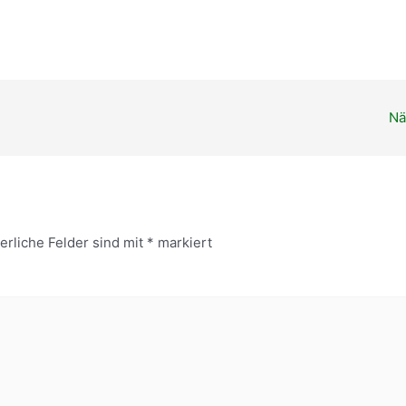
ender
iCalendar
Nä
erliche Felder sind mit
*
markiert