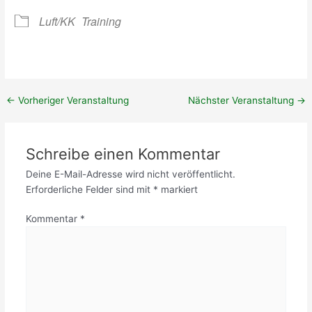
e
0
n
r
2
g
Luft/KK
Training
t
4
e
(
r
M
T
i
e
t
r
g
←
Vorheriger Veranstaltung
Nächster Veranstaltung
→
m
l
i
i
n
e
Schreibe einen Kommentar
!
d
)
e
Deine E-Mail-Adresse wird nicht veröffentlicht.
r
Erforderliche Felder sind mit
*
markiert
)
Kommentar
*