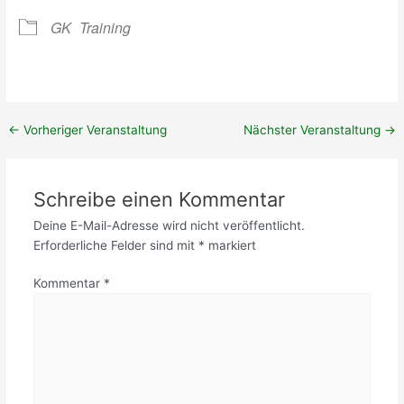
e
0
n
r
2
g
GK
Training
t
4
e
(
r
M
T
i
e
t
r
g
←
Vorheriger Veranstaltung
Nächster Veranstaltung
→
m
l
i
i
n
e
Schreibe einen Kommentar
!
d
)
e
Deine E-Mail-Adresse wird nicht veröffentlicht.
r
Erforderliche Felder sind mit
*
markiert
)
Kommentar
*