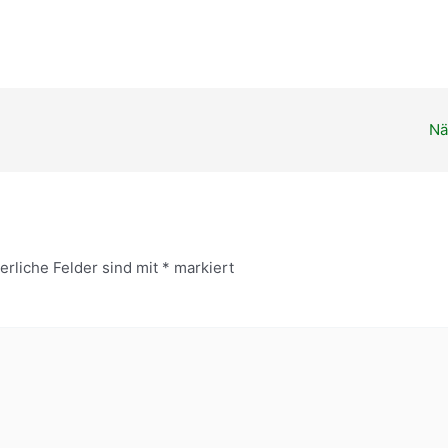
ender
iCalendar
Nä
erliche Felder sind mit
*
markiert