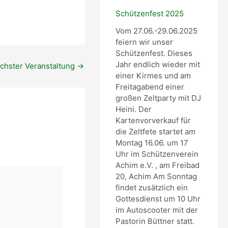
Office 365
Outlook Live
t
n
l
2
d
u
Schützenfest 2025
0
e
n
Vom 27.06.-29.06.2025
2
r
g
feiern wir unser
4
t
Schützenfest. Dieses
(
e
Jahr endlich wieder mit
chster Veranstaltung
→
M
r
einer Kirmes und am
i
T
Freitagabend einer
t
e
großen Zeltparty mit DJ
g
r
Heini. Der
l
m
Kartenvorverkauf für
i
i
die Zeltfete startet am
e
n
Montag 16.06. um 17
d
!
Uhr im Schützenverein
e
)
Achim e.V. , am Freibad
r
20, Achim Am Sonntag
)
findet zusätzlich ein
Gottesdienst um 10 Uhr
im Autoscooter mit der
Pastorin Büttner statt.