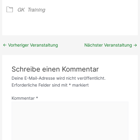
e
0
n
r
2
g
GK
Training
t
4
e
(
r
M
T
i
e
t
r
g
←
Vorheriger Veranstaltung
Nächster Veranstaltung
→
m
l
i
i
n
e
Schreibe einen Kommentar
!
d
)
e
Deine E-Mail-Adresse wird nicht veröffentlicht.
r
Erforderliche Felder sind mit
*
markiert
)
Kommentar
*