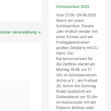
Office 365
Outlook Live
t
n
l
2
d
u
Schützenfest 2025
0
e
n
Vom 27.06.-29.06.2025
2
r
g
feiern wir unser
4
t
Schützenfest. Dieses
(
e
Jahr endlich wieder mit
chster Veranstaltung
→
M
r
einer Kirmes und am
i
T
Freitagabend einer
t
e
großen Zeltparty mit DJ
g
r
Heini. Der
l
m
Kartenvorverkauf für
i
i
die Zeltfete startet am
e
n
Montag 16.06. um 17
d
!
Uhr im Schützenverein
e
)
Achim e.V. , am Freibad
r
20, Achim Am Sonntag
)
findet zusätzlich ein
Gottesdienst um 10 Uhr
im Autoscooter mit der
Pastorin Büttner statt.