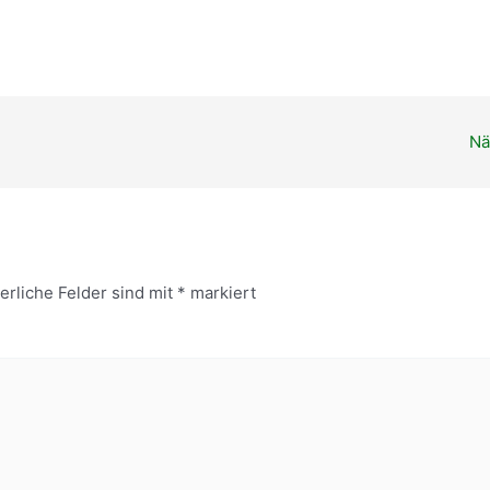
ender
iCalendar
Nä
erliche Felder sind mit
*
markiert