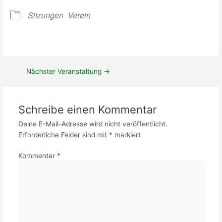
e
0
n
r
2
g
Sitzungen
Verein
t
4
e
(
r
M
T
i
e
t
r
g
Nächster Veranstaltung
→
m
l
i
i
n
e
Schreibe einen Kommentar
!
d
)
e
Deine E-Mail-Adresse wird nicht veröffentlicht.
r
Erforderliche Felder sind mit
*
markiert
)
Kommentar
*