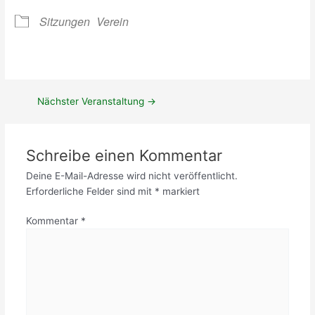
e
0
n
r
2
g
Sitzungen
Verein
t
4
e
(
r
M
T
i
e
t
r
g
Nächster Veranstaltung
→
m
l
i
i
n
e
Schreibe einen Kommentar
!
d
)
e
Deine E-Mail-Adresse wird nicht veröffentlicht.
r
Erforderliche Felder sind mit
*
markiert
)
Kommentar
*