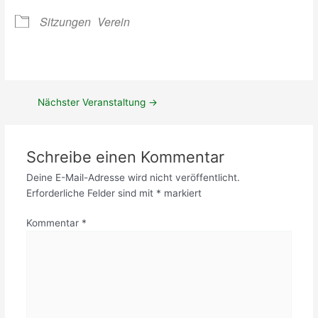
e
0
n
r
2
g
Sitzungen
Verein
t
4
e
(
r
M
T
i
e
t
r
g
Nächster Veranstaltung
→
m
l
i
i
n
e
Schreibe einen Kommentar
!
d
)
e
Deine E-Mail-Adresse wird nicht veröffentlicht.
r
Erforderliche Felder sind mit
*
markiert
)
Kommentar
*