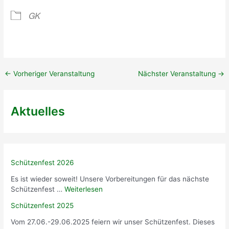
e
0
n
r
2
g
GK
t
4
e
(
r
M
T
i
e
t
r
g
←
Vorheriger Veranstaltung
Nächster Veranstaltung
→
m
l
i
i
n
e
Aktuelles
!
d
)
e
r
)
Schützenfest 2026
Es ist wieder soweit! Unsere Vorbereitungen für das nächste
Schützenfest …
Weiterlesen
Schützenfest 2025
Vom 27.06.-29.06.2025 feiern wir unser Schützenfest. Dieses