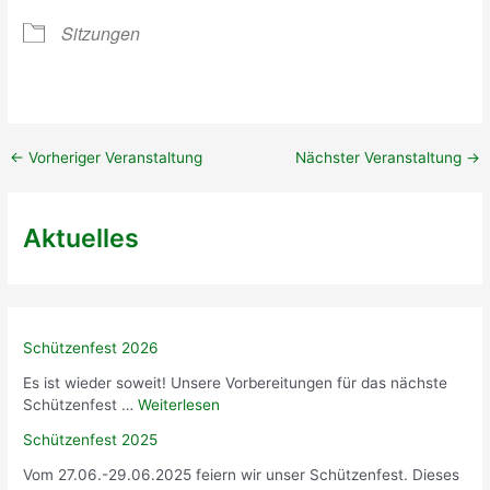
e
0
n
r
2
g
Sitzungen
t
4
e
(
r
M
T
i
e
t
r
g
←
Vorheriger Veranstaltung
Nächster Veranstaltung
→
m
l
i
i
n
e
Aktuelles
!
d
)
e
r
)
Schützenfest 2026
Es ist wieder soweit! Unsere Vorbereitungen für das nächste
Schützenfest …
Weiterlesen
Schützenfest 2025
Vom 27.06.-29.06.2025 feiern wir unser Schützenfest. Dieses