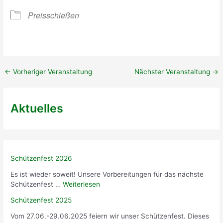
e
0
n
r
2
g
Preisschießen
t
4
e
(
r
M
T
i
e
t
r
g
←
Vorheriger Veranstaltung
Nächster Veranstaltung
→
m
l
i
i
n
e
Aktuelles
!
d
)
e
r
)
Schützenfest 2026
Es ist wieder soweit! Unsere Vorbereitungen für das nächste
Schützenfest …
Weiterlesen
Schützenfest 2025
Vom 27.06.-29.06.2025 feiern wir unser Schützenfest. Dieses