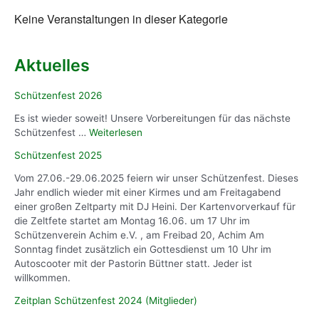
e
0
n
r
2
g
Keine Veranstaltungen in dieser Kategorie
t
4
e
(
r
M
Aktuelles
T
i
e
t
Schützenfest 2026
r
g
m
l
Es ist wieder soweit! Unsere Vorbereitungen für das nächste
i
i
Schützenfest …
Weiterlesen
n
e
Schützenfest 2025
!
d
)
e
Vom 27.06.-29.06.2025 feiern wir unser Schützenfest. Dieses
r
Jahr endlich wieder mit einer Kirmes und am Freitagabend
)
einer großen Zeltparty mit DJ Heini. Der Kartenvorverkauf für
die Zeltfete startet am Montag 16.06. um 17 Uhr im
Schützenverein Achim e.V. , am Freibad 20, Achim Am
Sonntag findet zusätzlich ein Gottesdienst um 10 Uhr im
Autoscooter mit der Pastorin Büttner statt. Jeder ist
willkommen.
Zeitplan Schützenfest 2024 (Mitglieder)